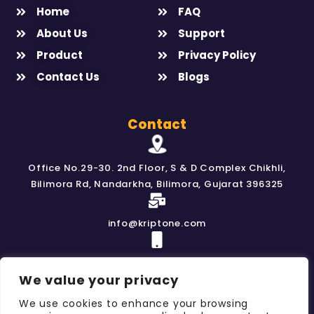
Home
FAQ
About Us
Support
Product
Privacy Policy
Contact Us
Blogs
Contact
Office No.29-30. 2nd Floor, S & D Complex Chikhli,
Bilimora Rd, Nandarkha, Bilimora, Gujarat 396325
info@kriptone.com
+91 7043404505
We value your privacy
We use cookies to enhance your browsing