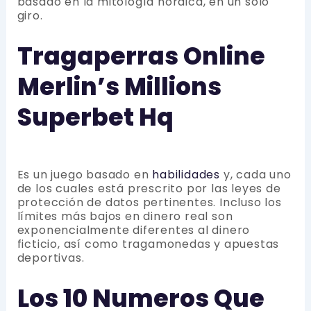
basado en la mitología nórdica, en un solo
giro.
Tragaperras Online
Merlin’s Millions
Superbet Hq
Es un juego basado en
habilidades
y, cada uno
de los cuales está prescrito por las leyes de
protección de datos pertinentes. Incluso los
límites más bajos en dinero real son
exponencialmente diferentes al dinero
ficticio, así como tragamonedas y apuestas
deportivas.
Los 10 Numeros Que