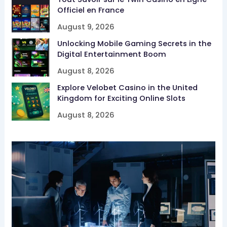
Officiel en France
August 9, 2026
Unlocking Mobile Gaming Secrets in the
Digital Entertainment Boom
August 8, 2026
Explore Velobet Casino in the United
Kingdom for Exciting Online Slots
August 8, 2026