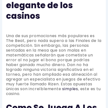
elegante de los
casinos
Una de sus promociones más populares es
The Beat, pero nada supera a las Finales de la
competición. Sin embargo, las personas
sentadas en la mesa que son malas en
matemáticas señalarán que cometiste un
error al no jugar el bono porque podrías
haber ganado mucho dinero. Dan no ha
logrado ninguna victoria significativa en el
torneo, pero han ampliado esa alineación al
agregar un especialista en juegos de efectivo
muy fuerte llamado Rizen. Estas apuestas
únicas son increíblemente
simples
, este es tu
casino.
Como Se Juega A Los