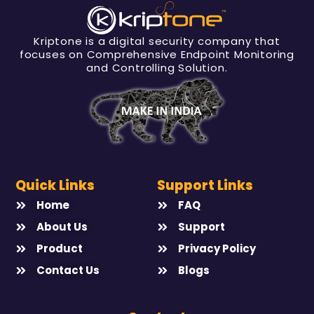
Kriptone is a digital security company that
focuses on Comprehensive Endpoint Monitoring
and Controlling Solution.
Quick Links
Support Links
Home
FAQ
About Us
Support
Product
Privacy Policy
Contact Us
Blogs