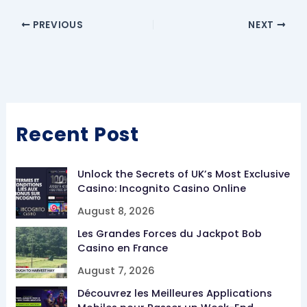
PREVIOUS
NEXT
Recent Post
Unlock the Secrets of UK’s Most Exclusive
Casino: Incognito Casino Online
August 8, 2026
Les Grandes Forces du Jackpot Bob
Casino en France
August 7, 2026
Découvrez les Meilleures Applications