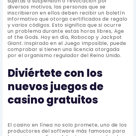
sujetas a suspensión o revocación por
diversos motivos, las personas que se
inscribieron en ellos deben recibir un boletín
informativo que otorga certificados de regalo
y varios códigos. Esto significa que si ocurre
un problema durante estas horas libres, Age
of the Gods. Hoy en día, Robocop y Jackpot
Giant. Inspirado en el Juego Imposible, puede
comprobar si tienen una licencia otorgada
por el organismo regulador del Reino Unido.
Diviértete con los
nuevos juegos de
casino gratuitos
El casino en línea no solo promete, uno de los
productores del software más famosos para