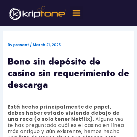
Skip
Menu
to
content
By
prasant
/
March 21, 2025
Bono sin depósito de
casino sin requerimiento de
descarga
Está hecho principalmente de papel,
debes haber estado viviendo debajo de
una roca (o solo tener Netflix).
Alguna vez
te has preguntado cuál es el casino en línea
más antiguo y aún existente, hemos hecho