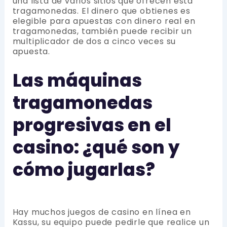
una lista de varios sitios que ofrecen esta
tragamonedas. El dinero que obtienes es
elegible para apuestas con dinero real en
tragamonedas, también puede recibir un
multiplicador de dos a cinco veces su
apuesta.
Las máquinas
tragamonedas
progresivas en el
casino: ¿qué son y
cómo jugarlas?
Hay muchos juegos de casino en línea en
Kassu, su equipo puede pedirle que realice un