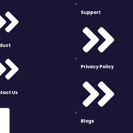
Support
duct
Privacy Policy
tact Us
Blogs