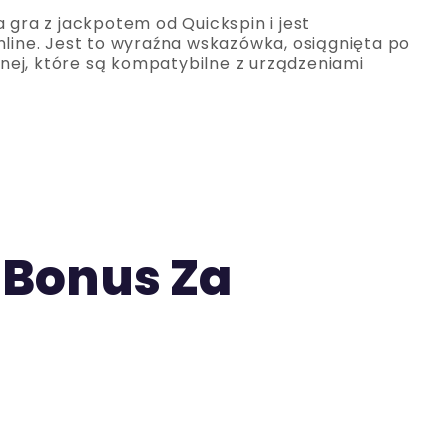
 gra z jackpotem od Quickspin i jest
nline. Jest to wyraźna wskazówka, osiągnięta po
ranej, które są kompatybilne z urządzeniami
 Bonus Za