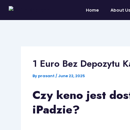
Skip
Home
About U
to
content
1 Euro Bez Depozytu K
By
prasant
/
June 22, 2025
Czy keno jest do
iPadzie?