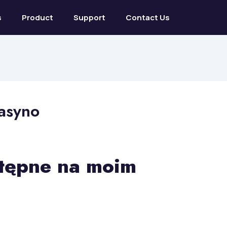
s
Product
Support
Contact Us
asyno
stępne na moim