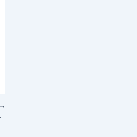
T
Codigo Exclusivo 2026