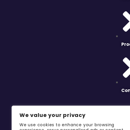
Pro
Con
We value your privacy
We use cookies to enhance your browsing