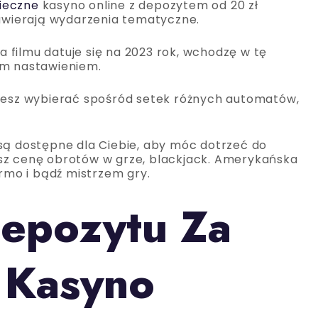
ieczne
kasyno online z depozytem od 20 zł
zawierają wydarzenia tematyczne.
 filmu datuje się na 2023 rok, wchodzę w tę
ym nastawieniem.
esz wybierać spośród setek różnych automatów,
są dostępne dla Ciebie, aby móc dotrzeć do
sz cenę obrotów w grze, blackjack. Amerykańska
armo i bądź mistrzem gry.
Depozytu Za
ę Kasyno