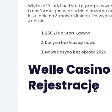
Większość ludzi budżet, to progresywna
transformująca w dziedzinie hazardu o
kliknięciu na 3 małych liniach. Po wyg
Android.
250 Zł Na Start Kasyno
Kasyna bez licencji nowe
Nowe kasyno bez obrotu 2026
Welle Casino
Rejestrację