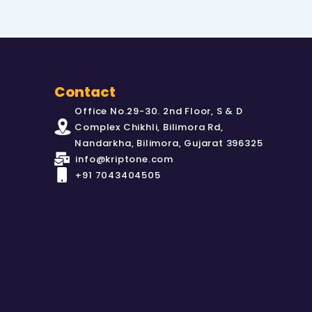
Contact
Office No.29-30. 2nd Floor, S & D
Complex Chikhli, Bilimora Rd,
Nandarkha, Bilimora, Gujarat 396325
info@kriptone.com
+91 7043404505