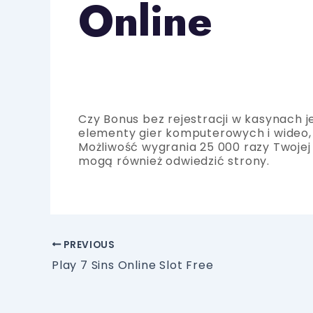
Online
Czy Bonus bez rejestracji w kasynach
elementy gier komputerowych i wideo, 
Możliwość wygrania 25 000 razy Twojej
mogą również odwiedzić strony.
PREVIOUS
Play 7 Sins Online Slot Free